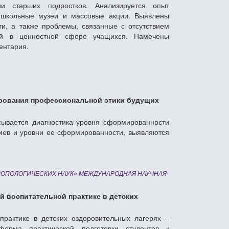
ии старших подростков. Анализируется опыт
, школьные музеи и массовые акции. Выявлены
и, а также проблемы, связанные с отсутствием
ий в ценностной сфере учащихся. Намечены
ентария.
ирования профессиональной этики будущих
сывается диагностика уровня сформированности
иев и уровни ее сформированности, выявляются
ТРОПОЛОГИЧЕСКИХ НАУК» МЕЖДУНАРОДНАЯ НАУЧНАЯ
й воспитательной практике в детских
практике в детских оздоровительных лагерях –
форма практической подготовки студентов к